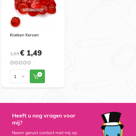
Krieken Kersen
€ 1,49
1,59
Heeft u nog vragen voor
mij?
Neem gerust contact met mij op.