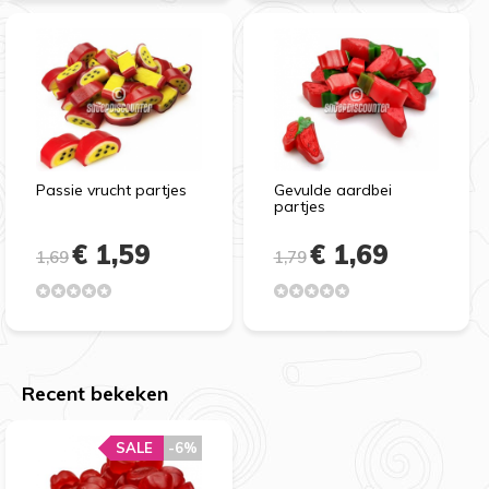
Passie vrucht partjes
Gevulde aardbei
partjes
€ 1,59
€ 1,69
1,69
1,79
Recent bekeken
SALE
-6%