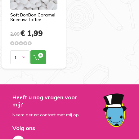
Soft BonBon Caramel
Sneeuw Toffee
€ 1,99
2,09
Heeft u nog vragen voor
mij?
Neem gerust contact met mij op.
Volg ons