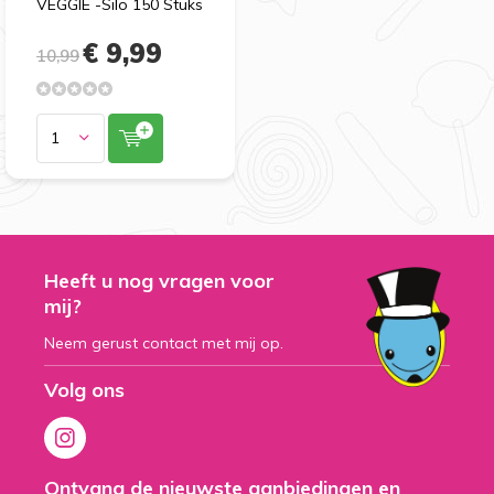
VEGGIE -Silo 150 Stuks
€ 9,99
10,99
Heeft u nog vragen voor
mij?
Neem gerust contact met mij op.
Volg ons
Ontvang de nieuwste aanbiedingen en