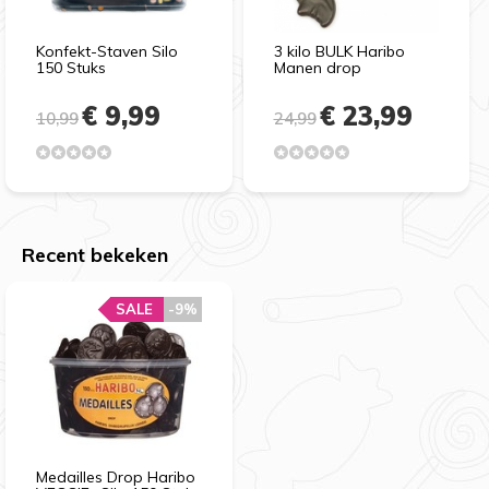
Konfekt-Staven Silo
3 kilo BULK Haribo
150 Stuks
Manen drop
€ 9,99
€ 23,99
10,99
24,99
Recent bekeken
SALE
-9%
Medailles Drop Haribo