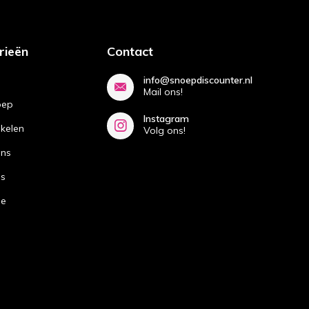
rieën
Contact
info@snoepdiscounter.nl
Mail ons!
oep
Instagram
ikelen
Volg ons!
ans
ns
de