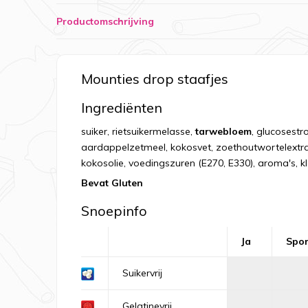
Productomschrijving
Mounties drop staafjes
Ingrediënten
suiker, rietsuikermelasse,
tarwebloem
, glucosestr
aardappelzetmeel, kokosvet, zoethoutwortelextract
kokosolie, voedingszuren (E270, E330), aroma's, kl
Bevat Gluten
Snoepinfo
Ja
Spo
Suikervrij
Gelatinevrij