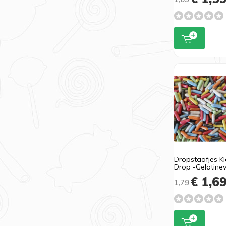
Dropstaafjes K
Drop -Gelatinevr
€ 1,6
1,79