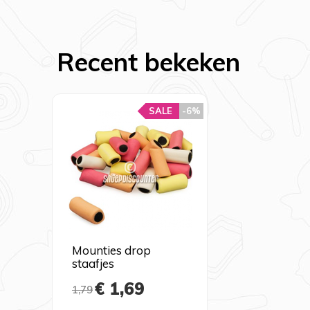
Recent bekeken
SALE
-6%
Mounties drop
staafjes
€ 1,69
1,79