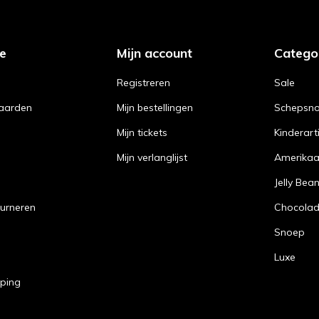
ce
Mijn account
Catego
Registreren
Sale
aarden
Mijn bestellingen
Schepsn
Mijn tickets
Kinderart
Mijn verlanglijst
Amerika
Jelly Bea
urneren
Chocola
Snoep
Luxe
pping