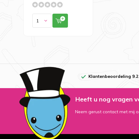
Klantenbeoordeling 9.2
Heeft u nog vragen v
Neem gerust contact met mij o