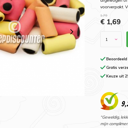
afgewogen of e
voorverpakt. V
1,79
€ 1,69
Beoordeeld
Gratis verz
Keuze uit 
9,
“Geweldig, lekk
mijn complimen