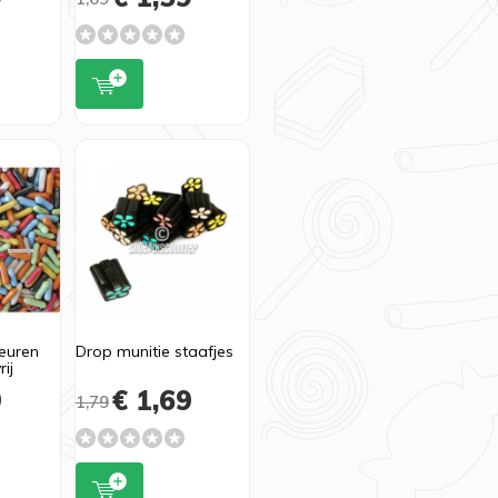
leuren
Drop munitie staafjes
ij
9
€ 1,69
1,79