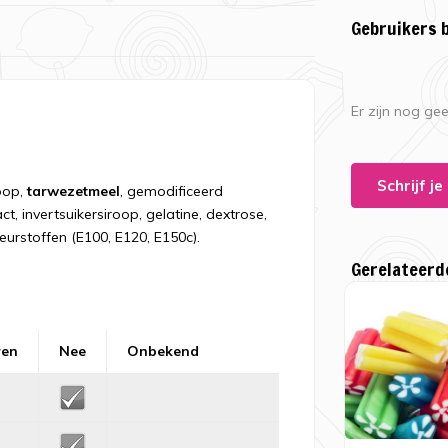
Gebruikers 
Er zijn nog ge
Schrijf j
oop,
tarwezetmeel
, gemodificeerd
, invertsuikersiroop, gelatine, dextrose,
eurstoffen (E100, E120, E150c).
Gerelateerd
ren
Nee
Onbekend