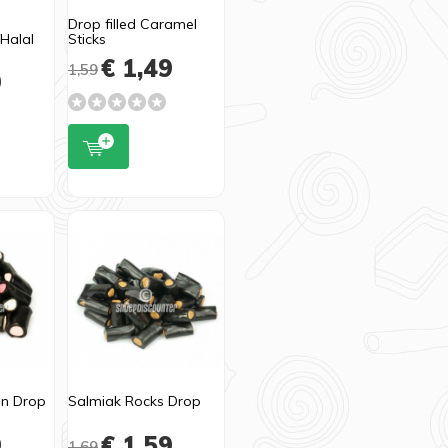
Drop filled Caramel
 Halal
Sticks
€ 1,49
1,59
9
en Drop
Salmiak Rocks Drop
9
€ 1,59
1,69