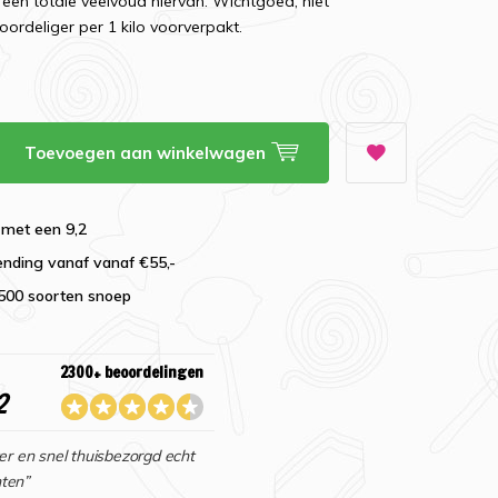
en totale veelvoud hiervan. Wichtgoed, niet
oordeliger per 1 kilo voorverpakt.
Toevoegen aan winkelwagen
 met een 9,2
ending vanaf vanaf €55,-
2500 soorten snoep
2300+ beoordelingen
2
er en snel thuisbezorgd echt
ten”