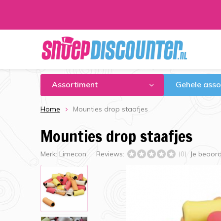
Assortiment
Gehele asso
Home
Mounties drop staafjes
Mounties drop staafjes
Merk:
Limecon
Reviews:
Je beoor
(0)