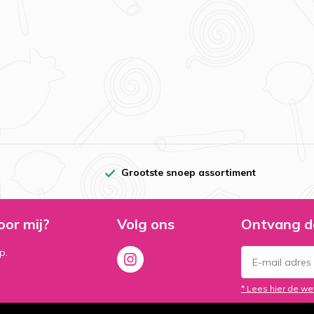
Grootste snoep assortiment
oor mij?
Volg ons
Ontvang d
p.
* Lees hier de we