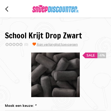
School Krijt Drop Zwart
(0)
Aan verlanglijst toevoegen
SALE
-6%
Maak een keuze:
*