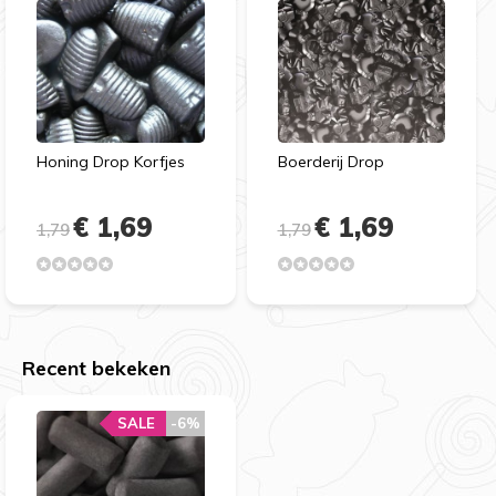
Honing Drop Korfjes
Boerderij Drop
€ 1,69
€ 1,69
1,79
1,79
Recent bekeken
SALE
-6%