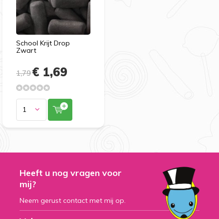
School Krijt Drop
Zwart
€ 1,69
1,79
Heeft u nog vragen voor
mij?
Neem gerust contact met mij op.