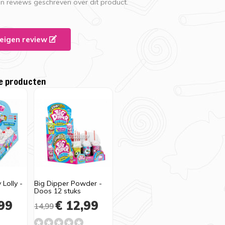
en reviews geschreven over dit product.
e eigen review
e producten
Lolly -
Big Dipper Powder -
Doos 12 stuks
99
€ 12,99
14,99