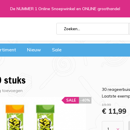
De NUMMER 1 Online Snoepwinkel en ONLINE groothandel
rtiment
Nieuw
Sale
0 stuks
30 reageerbui
g toevoegen
Laatste exemp
SALE
-40%
19,99
€ 11,99