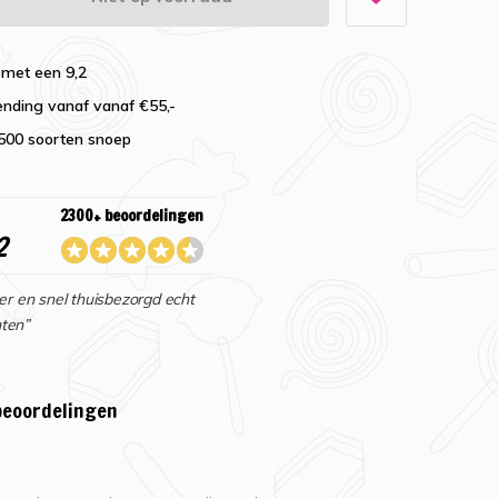
 met een 9,2
ending vanaf vanaf €55,-
2500 soorten snoep
2300+ beoordelingen
2
er en snel thuisbezorgd echt
ten”
beoordelingen