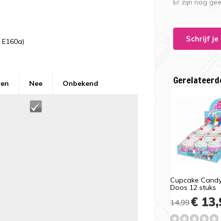
Er zijn nog ge
Schrijf j
, E160a)
Gerelateerd
ren
Nee
Onbekend
Cupcake Candy 
Doos 12 stuks
€ 13,
14,99