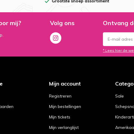
Grootste snoep assortiment
oor mij?
Volg ons
Ontvang d
p.
* Lees hier de we
ce
Mijn account
Catego
Registreren
Sale
aarden
Mijn bestellingen
Schepsn
Mijn tickets
Kinderart
Mijn verlanglijst
Amerika