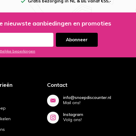
Gratis bezorging in NL & BE vanaf €55,-
e nieuwste aanbiedingen en promoties
Abonneer
ttelijke beperkingen
rieën
Contact
info@snoepdiscounter.nl
Mail ons!
oep
Instagram
ikelen
Volg ons!
ans