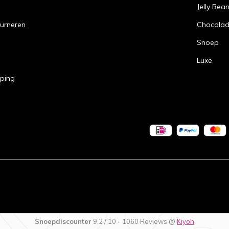
Jelly Bea
urneren
Chocola
Snoep
Luxe
pping
Snoepdiscounter
9,2
/
10
-
1060
Reviews @
Kiyoh