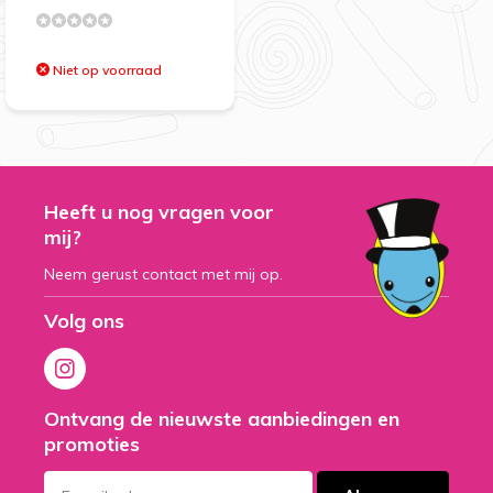
Niet op voorraad
Heeft u nog vragen voor
mij?
Neem gerust contact met mij op.
Volg ons
Ontvang de nieuwste aanbiedingen en
promoties