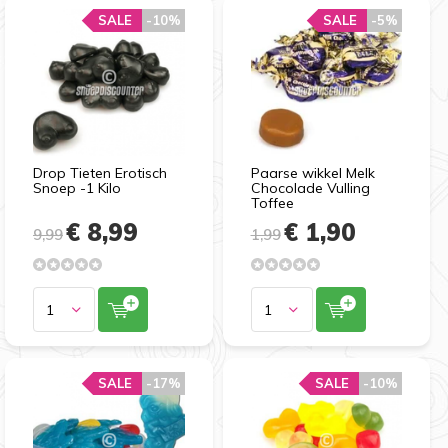
SALE
-10%
SALE
-5%
Drop Tieten Erotisch
Paarse wikkel Melk
Snoep -1 Kilo
Chocolade Vulling
Toffee
€ 8,99
€ 1,90
9,99
1,99
SALE
-17%
SALE
-10%