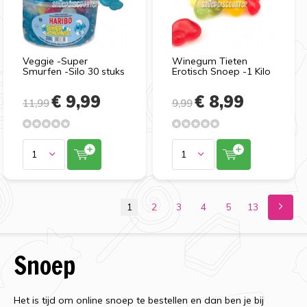
Veggie -Super
Winegum Tieten
Smurfen -Silo 30 stuks
Erotisch Snoep -1 Kilo
€ 9,99
€ 8,99
11,99
9,99
1
2
3
4
5
13
Snoep
Het is tijd om online snoep te bestellen en dan ben je bij