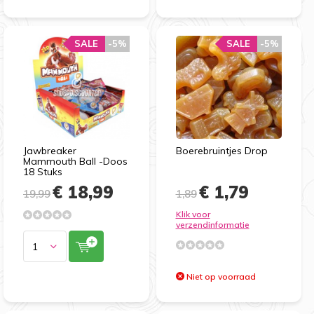
SALE
-5%
SALE
-5%
Jawbreaker
Boerebruintjes Drop
Mammouth Ball -Doos
18 Stuks
€ 18,99
€ 1,79
19,99
1,89
Klik voor
verzendinformatie
Niet op voorraad