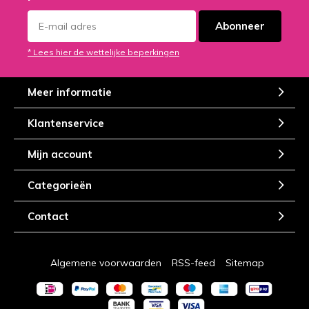
50, dat mag toch niet ontbreken in de grootste online
Abonneer
snoepwinkel? Iedereen kent natuurlijk het klassieke Haribo
snoep en nu kun je het ook nog eens kopen in
* Lees hier de wettelijke beperkingen
grootverpakkingen! Vaak zijn de snoepjes individueel verpakt,
waardoor het kan dienen als traktatie zakjes zijn en het
gemakkelijk kleine snoepjes voor tussendoor zijn.
Meer informatie
Herken je het volgende klassieke Haribosnoepgoed nog?
Klantenservice
Goudbeertjes Haribo
Groene Kikkers Haribo
Mijn account
Zoute Rijen Haribo
Categorieën
Schuim Bananen Haribo
Perziken Haribo
Contact
Red Band snoep
Algemene voorwaarden
RSS-feed
Sitemap
“Red Band, als je voor prent bent!” Of je nou onderweg bent,
tijdens een feestje of zomaar, Red Band snoep is altijd lekker!
Bestel nu gemakkelijk online Red Band snoepjes in de Red