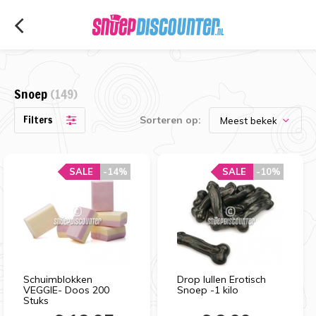
Snoep
(149)
Filters
Sorteren op:
SALE
-14%
SALE
-10%
Schuimblokken
Drop lullen Erotisch
VEGGIE- Doos 200
Snoep -1 kilo
Stuks