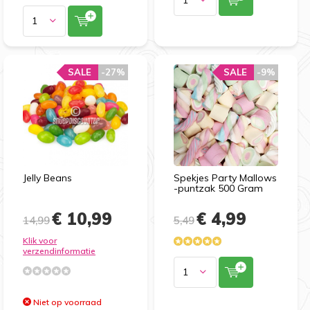
SALE
-27%
SALE
-9%
Jelly Beans
Spekjes Party Mallows
-puntzak 500 Gram
€ 10,99
€ 4,99
14,99
5,49
Klik voor
verzendinformatie
Niet op voorraad