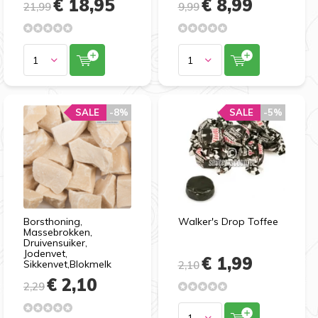
€ 18,95
€ 8,99
21,99
9,99
SALE
-8%
SALE
-5%
Borsthoning,
Walker's Drop Toffee
Massebrokken,
Druivensuiker,
Jodenvet,
€ 1,99
Sikkenvet,Blokmelk
2,10
€ 2,10
2,29