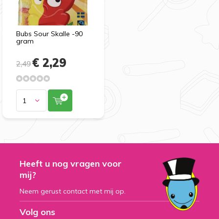
Bubs Sour Skalle -90
gram
€ 2,29
2,49
Heeft u nog vragen voor
mij?
Neem gerust contact met mij op.
Volg ons