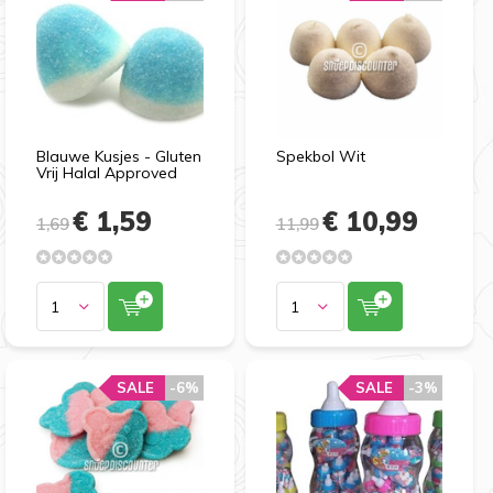
Blauwe Kusjes - Gluten
Spekbol Wit
Vrij Halal Approved
€ 1,59
€ 10,99
1,69
11,99
SALE
-6%
SALE
-3%