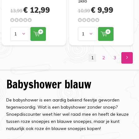
1kilo
€ 12,99
€ 9,99
13,99
10,99
1
2
3
Babyshower blauw
De babyshower is een aardig bekend feestje geworden
tegenwoordig. Wat is een babyshower zonder snoep?
Snoepdiscounter weet hier wel raad mee en heeft de keuze
tussen roze snoepjes en blauwe snoepjes, maar je kunt
natuurlijk ook roze én blauwe snoepjes kopen!