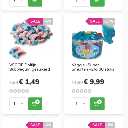
SALE
-6%
SALE
-17%
VEGGIE Dolfijn
Veggie -Super
Bubblegum gesuikerd
Smurfen -Silo 30 stuks
€ 1,49
€ 9,99
1,59
11,99
SALE
-6%
SALE
-8%