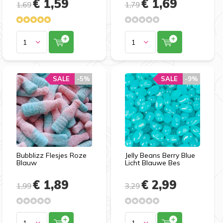
€ 1,59
€ 1,69
1,69
1,79
SALE
-5%
SALE
-9%
Bubblizz Flesjes Roze
Jelly Beans Berry Blue
Blauw
Licht Blauwe Bes
€ 1,89
€ 2,99
1,99
3,29