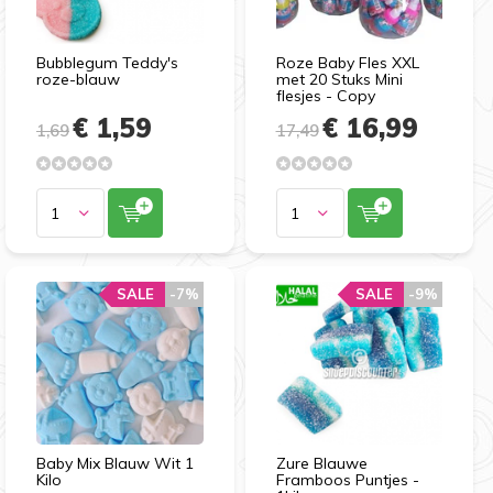
Bubblegum Teddy's
Roze Baby Fles XXL
roze-blauw
met 20 Stuks Mini
flesjes - Copy
€ 1,59
€ 16,99
1,69
17,49
SALE
-7%
SALE
-9%
Baby Mix Blauw Wit 1
Zure Blauwe
Kilo
Framboos Puntjes -