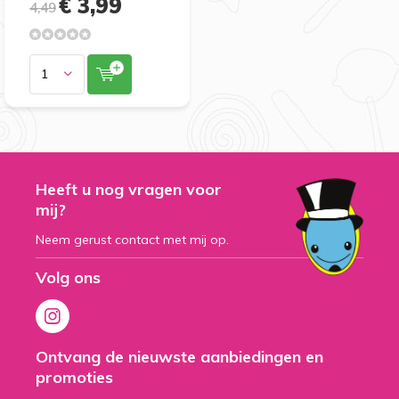
€ 3,99
4,49
Heeft u nog vragen voor
mij?
Neem gerust contact met mij op.
Volg ons
Ontvang de nieuwste aanbiedingen en
promoties