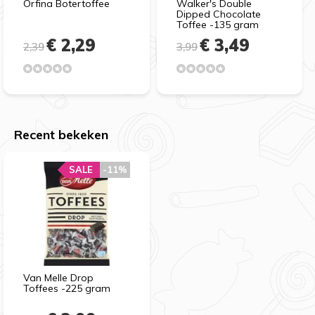
Orfina Botertoffee
Walker's Double
Dipped Chocolate
Toffee -135 gram
€ 2,29
€ 3,49
2,39
3,99
Recent bekeken
SALE
-11%
Van Melle Drop
Toffees -225 gram