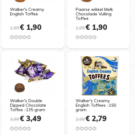
Walker's Creamy
Paarse wikkel Melk
English Toffee
Chocolade Vulling
Toffee
€ 1,90
€ 1,90
1,99
1,99
Walker's Double
Walker's Creamy
Dipped Chocolate
English Toffees -150
Toffee -135 gram
gram
€ 3,49
€ 2,79
3,99
2,99