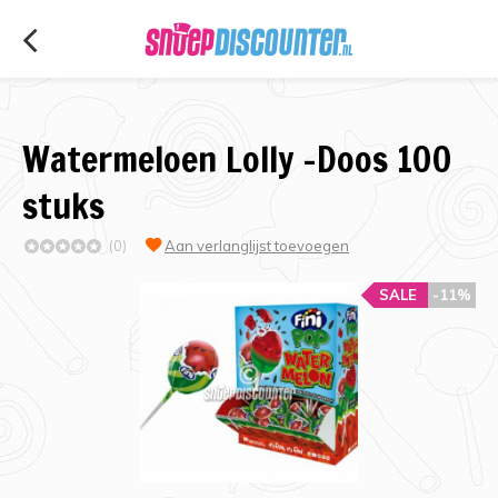
Watermeloen Lolly -Doos 100
stuks
(0)
Aan verlanglijst toevoegen
SALE
-11%