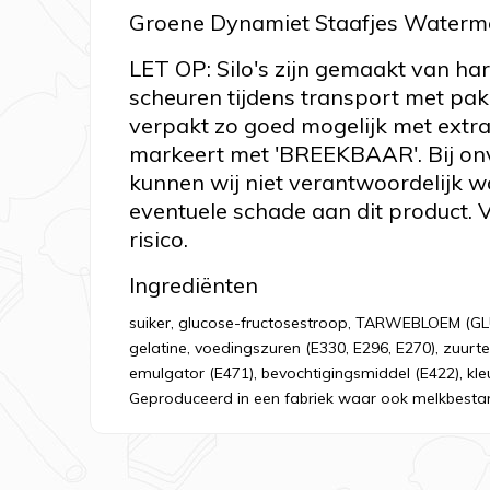
Groene Dynamiet Staafjes Watermel
LET OP: Silo's zijn gemaakt van ha
scheuren tijdens transport met pa
verpakt zo goed mogelijk met extr
markeert met 'BREEKBAAR'. Bij on
kunnen wij niet verantwoordelijk 
eventuele schade aan dit product. V
risico.
Ingrediënten
suiker, glucose-fructosestroop, TARWEBLOEM (GLU
gelatine, voedingszuren (E330, E296, E270), zuurte
emulgator (E471), bevochtigingsmiddel (E422), kleu
Geproduceerd in een fabriek waar ook melkbesta