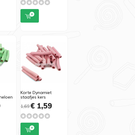
t
Korte Dynamiet
meloen
staafjes kers
9
€ 1,59
1,69