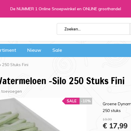
De NUMMER 1 Online Snoepwinkel en ONLINE groothandel
rtiment
Nieuw
Sale
250 Stuks Fini
atermeloen -Silo 250 Stuks Fini
g toevoegen
SALE
-10%
Groene Dynami
250 stuks
19,99
€ 17,99