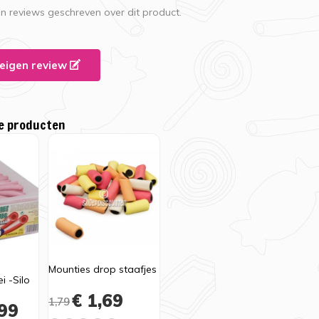
en reviews geschreven over dit product.
e eigen review
e producten
Mounties drop staafjes
i -Silo
€ 1,69
1,79
99