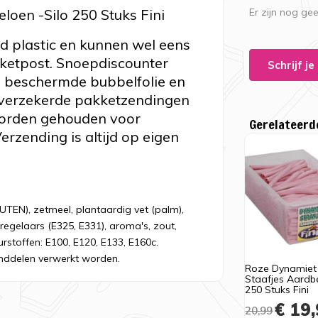
oen -Silo 250 Stuks Fini
Er zijn nog ge
rd plastic en kunnen wel eens
kketpost. Snoepdiscounter
Schrijf j
a beschermde bubbelfolie en
verzekerde pakketzendingen
worden gehouden voor
Gerelateerd
erzending is altijd op eigen
TEN), zetmeel, plantaardig vet (palm),
regelaars (E325, E331), aroma's, zout,
rstoffen: E100, E120, E133, E160c.
nddelen verwerkt worden.
Roze Dynamiet
Staafjes Aardbe
250 Stuks Fini
€ 19,
20,99