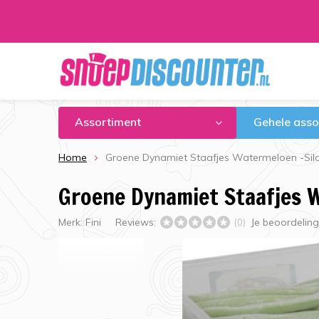
Assortiment
Gehele asso
Home
Groene Dynamiet Staafjes Watermeloen -Silo 
Groene Dynamiet Staafjes W
Merk:
Fini
Reviews:
Je beoordelin
(0)