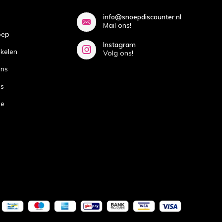
info@snoepdiscounter.nl
Mail ons!
oep
Instagram
ikelen
Volg ons!
ans
ns
de