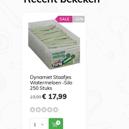
SALE
-10%
Dynamiet Staafjes
Watermeloen -Silo
250 Stuks
€ 17,99
19,99