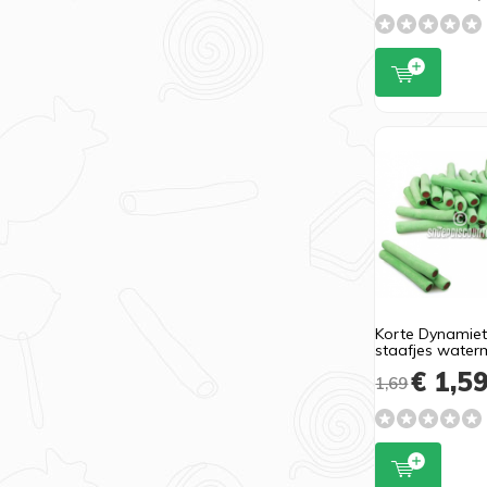
Korte Dynamie
staafjes water
€ 1,5
1,69