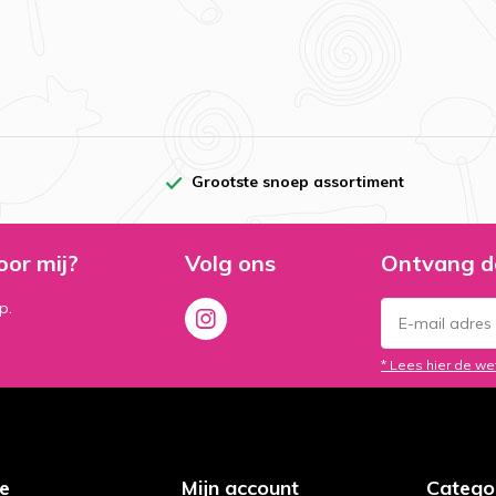
Grootste snoep assortiment
oor mij?
Volg ons
Ontvang d
p.
* Lees hier de we
ce
Mijn account
Catego