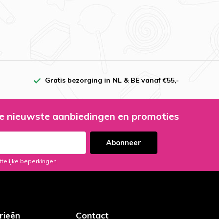
Gratis bezorging in NL & BE vanaf €55,-
e nieuwste aanbiedingen en promoties
Abonneer
ttelijke beperkingen
rieën
Contact