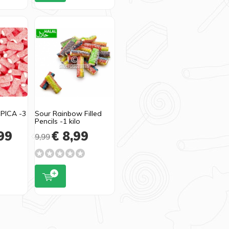
 PICA -3
Sour Rainbow Filled
Pencils -1 kilo
99
€ 8,99
9,99