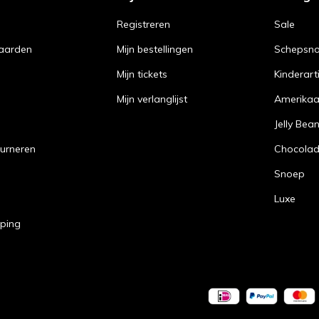
Registreren
Sale
aarden
Mijn bestellingen
Schepsn
Mijn tickets
Kinderart
Mijn verlanglijst
Amerika
Jelly Bea
urneren
Chocola
Snoep
Luxe
pping