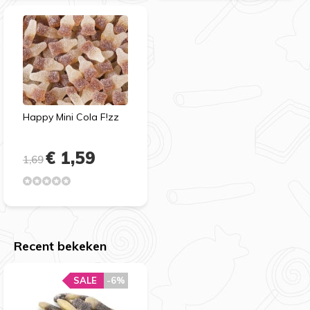
Happy Mini Cola F!zz
€ 1,59
1,69
Recent bekeken
SALE
-6%