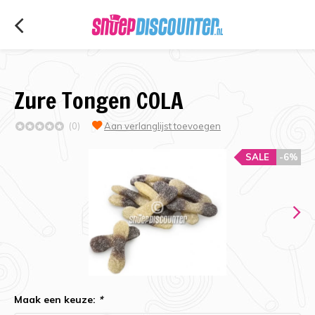
Zure Tongen COLA
(0)
Aan verlanglijst toevoegen
SALE
-6%
Maak een keuze:
*