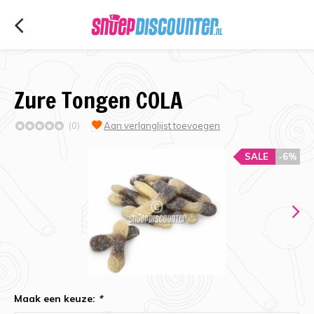
Zure Tongen COLA
(0)
Aan verlanglijst toevoegen
SALE
-6%
Maak een keuze:
*