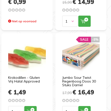
€ 0,99
€ 14,99
15,99
Niet op voorraad
SALE
SALE
-8%
-8%
Krokodillen - Gluten
Jumbo Sour Twist
Vrij Halal Approved
Regenboog Doos 30
Stuks Damel
€ 1,49
€ 16,49
17,99