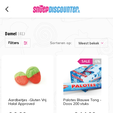
Damel
(41)
Filters
Sorteren op:
SALE
SALE
-6%
-6%
Aardbeitjes -Gluten Vrij
Palotes Blauwe Tong -
Halal Approved
Doos 200 stuks