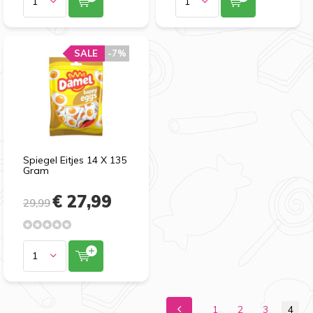
SALE
SALE
-7%
-7%
Spiegel Eitjes 14 X 135
Gram
€ 27,99
29,99
1
2
3
4