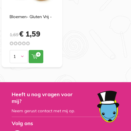
Bloemen- Gluten Vrij -
€ 1,59
1,69
Heeft u nog vragen voor
mij?
Neem gerust contact met mij op.
Volg ons