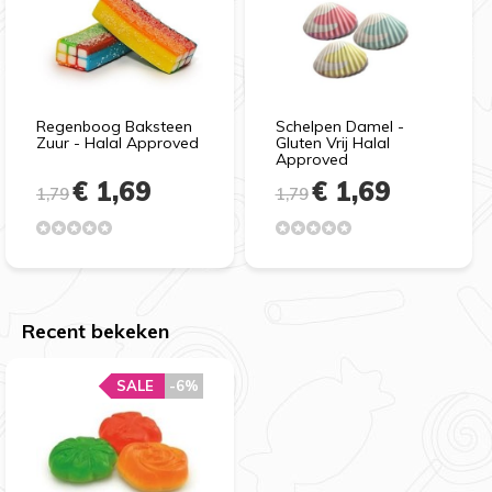
Regenboog Baksteen
Schelpen Damel -
Zuur - Halal Approved
Gluten Vrij Halal
Approved
€ 1,69
€ 1,69
1,79
1,79
Recent bekeken
SALE
-6%