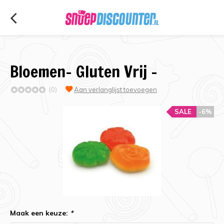
Bloemen- Gluten Vrij -
(0)
Aan verlanglijst toevoegen
SALE
-6%
Maak een keuze:
*