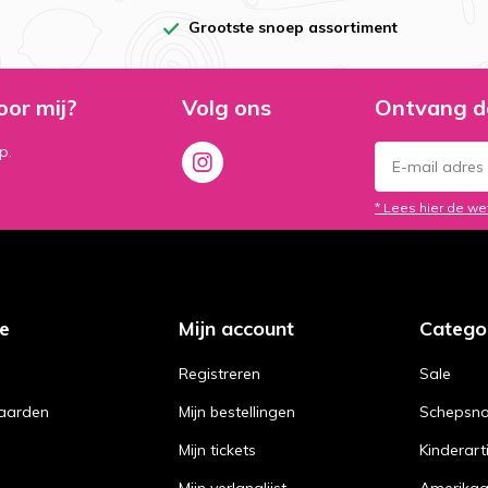
Grootste snoep assortiment
oor mij?
Volg ons
Ontvang d
p.
* Lees hier de we
ce
Mijn account
Catego
Registreren
Sale
aarden
Mijn bestellingen
Schepsn
Mijn tickets
Kinderart