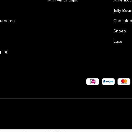
Mijn verlanglijst
Amerika
Jelly Bea
urneren
Chocola
Snoep
Luxe
pping