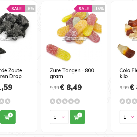
SALE
-6%
SALE
-15%
rde Zoute
Zure Tongen - 800
Cola Fl
rren Drop
gram
kilo
1,59
€ 8,49
€ 
9,99
9,99