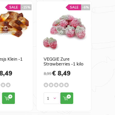
SALE
-15%
SALE
-6%
esjs Klein -1
VEGGIE Zure
Strawberries -1 kilo
8,49
€ 8,49
8,99