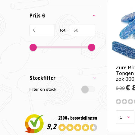
Prijs
€
tot
Zure Bl
Tongen 
Stockfilter
zak 800
€ 
9,99
Filter on stock
2300+ beoordelingen
9,2