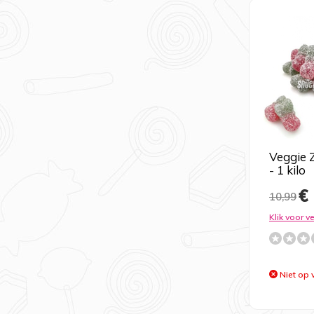
Veggie 
- 1 kilo
€ 
10,99
Klik voor v
Niet op 