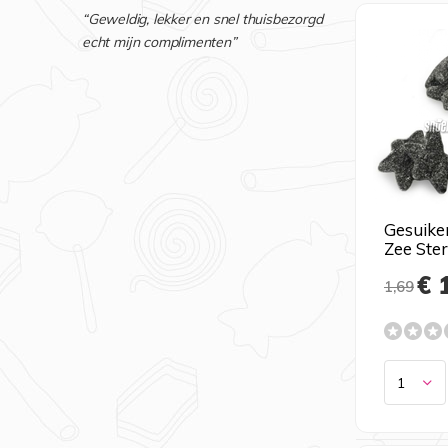
“Geweldig, lekker en snel thuisbezorgd
echt mijn complimenten”
Gesuike
Zee Ste
€ 
1,69