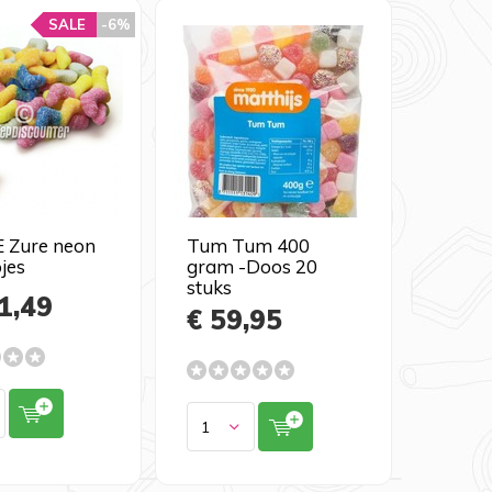
SALE
-6%
 Zure neon
Tum Tum 400
jes
gram -Doos 20
stuks
1,49
€ 59,95