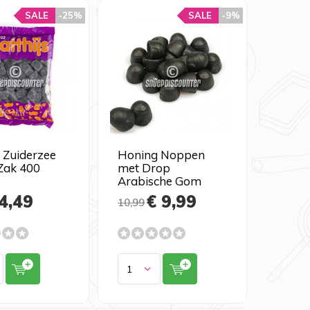
SALE
-25%
SALE
-9%
 Zuiderzee
Honing Noppen
Zak 400
met Drop
Arabische Gom
4,49
€ 9,99
10,99