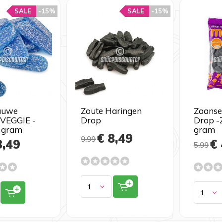
SALE
-15%
SALE
-15%
auwe
Zoute Haringen
Zaanse
VEGGIE -
Drop
Drop -
 gram
gram
€ 8,49
9,99
8,49
€ 
5,99