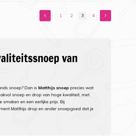
1
2
3
4
aliteitssnoep van
ands snoep? Dan is
Matthijs snoep
precies wat
aakvol snoep en drop van hoge kwaliteit, met
smaken en een eerlijke prijs. Bij
iment Matthijs drop en ander snoepgoed dat je
 Matthijs snoep