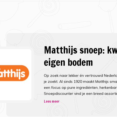
Matthijs snoep: kw
eigen bodem
Op zoek naar lekker én vertrouwd Nederl
je zoekt. Al sinds 1920 maakt Matthijs sm
een focus op pure ingrediënten, herkenbare 
Snoepdiscounter vind je een breed assort
gegarandeerd laat watertanden.
Lees meer
Het verhaal achter