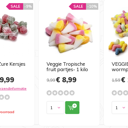
SALE
-9%
SALE
-10%
Zure Kersjes
Veggie Tropische
VEGGIE
fruit partjes- 1 kilo
wormp
9,99
€ 8,99
€ 
9,99
1,59
erzendinformatie
voorraad