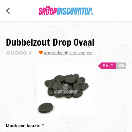
Dubbelzout Drop Ovaal
(0)
Aan verlanglijst toevoegen
SALE
-6%
Maak een keuze:
*