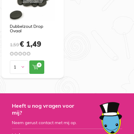
Dubbelzout Drop
Ovaal
€ 1,49
1,59
Heeft u nog vragen voor
mij?
Neem gerust contact met mij op.