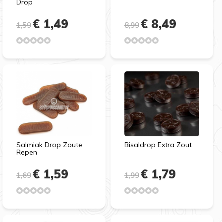
Drop
€ 1,49
€ 8,49
1,59
8,99
Salmiak Drop Zoute
Bisaldrop Extra Zout
Repen
€ 1,59
€ 1,79
1,69
1,99