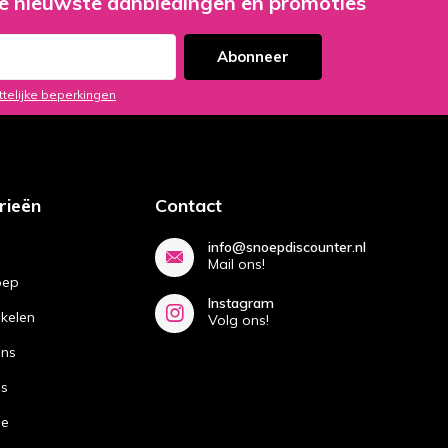
e nieuwste aanbiedingen en promoties
Abonneer
ttelijke beperkingen
rieën
Contact
info@snoepdiscounter.nl
Mail ons!
oep
Instagram
ikelen
Volg ons!
ans
ns
de