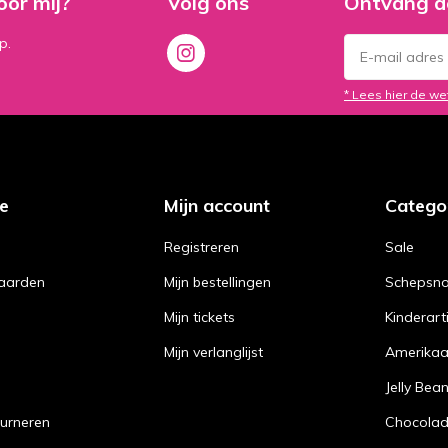
oor mij?
Volg ons
Ontvang d
p.
* Lees hier de we
ce
Mijn account
Catego
Registreren
Sale
aarden
Mijn bestellingen
Schepsn
Mijn tickets
Kinderart
Mijn verlanglijst
Amerika
Jelly Bea
urneren
Chocola