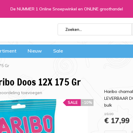
De NUMMER 1 Online Snoepwinkel en ONLINE groothandel
rtiment
Nieuw
Sale
75 Gr
ribo Doos 12X 175 Gr
Haribo chamal
eoordeling toevoegen
LEVERBAAR DO
SALE
-10%
bulk
19,99
€ 17,99