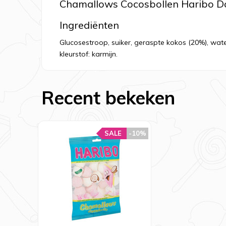
Chamallows Cocosbollen Haribo D
Ingrediënten
Glucosestroop, suiker, geraspte kokos (20%), water,
kleurstof: karmijn.
Recent bekeken
SALE
-10%