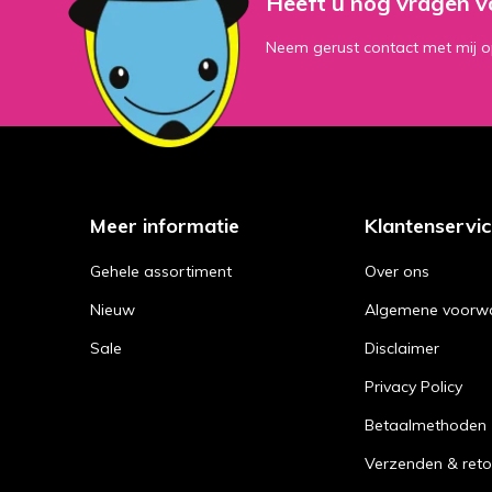
Heeft u nog vragen v
Neem gerust contact met mij o
Meer informatie
Klantenservi
Gehele assortiment
Over ons
Nieuw
Algemene voorw
Sale
Disclaimer
Privacy Policy
Betaalmethoden
Verzenden & reto