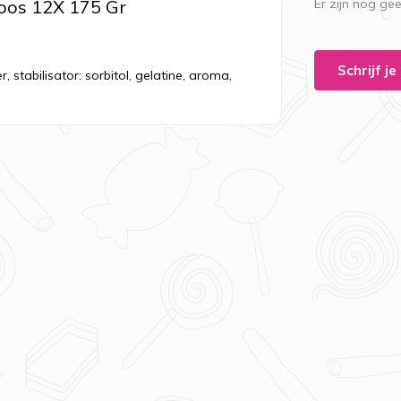
oos 12X 175 Gr
Er zijn nog ge
Schrijf j
 stabilisator: sorbitol, gelatine, aroma,