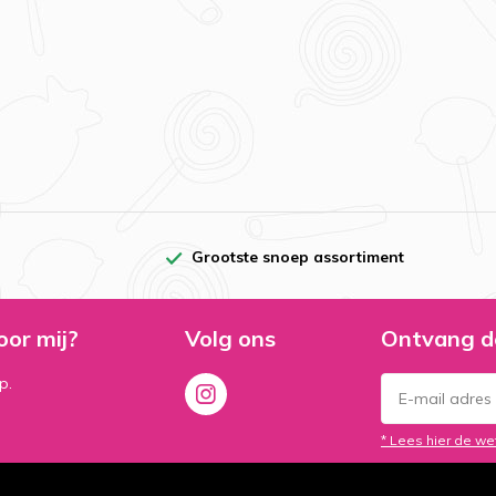
Grootste snoep assortiment
oor mij?
Volg ons
Ontvang d
p.
* Lees hier de we