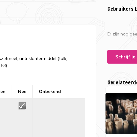
Gebruikers 
Er zijn nog ge
Schrijf j
etmeel, anti-klontermiddel (talk),
153)
Gerelateerd
ren
Nee
Onbekend