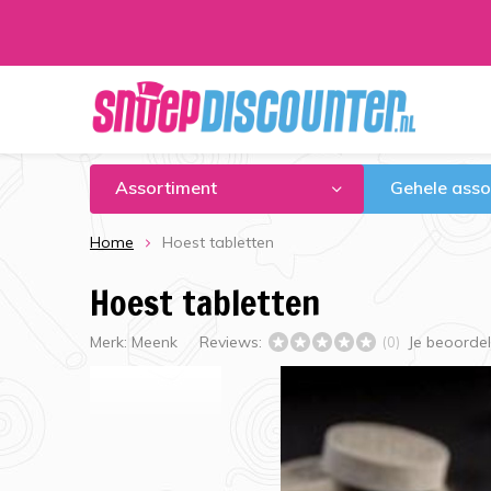
Assortiment
Gehele asso
Home
Hoest tabletten
Hoest tabletten
Merk:
Meenk
Reviews:
Je beoorde
(0)