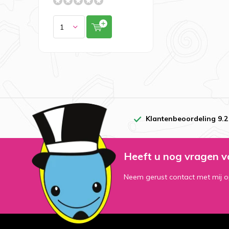
Klantenbeoordeling 9.2
Heeft u nog vragen v
Neem gerust contact met mij o