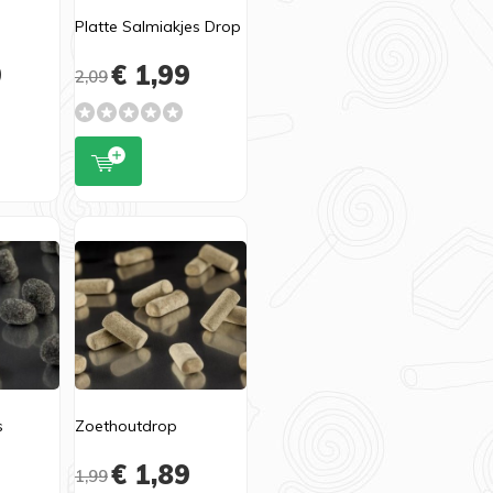
Platte Salmiakjes Drop
9
€ 1,99
2,09
s
Zoethoutdrop
9
€ 1,89
1,99