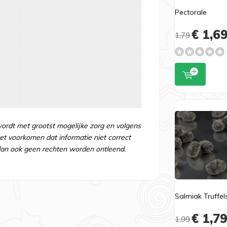
Pectorale
€ 1,6
1,79
wordt met grootst mogelijke zorg en volgens
t voorkomen dat informatie niet correct
an ook geen rechten worden ontleend.
Salmiak Truffel
€ 1,7
1,99