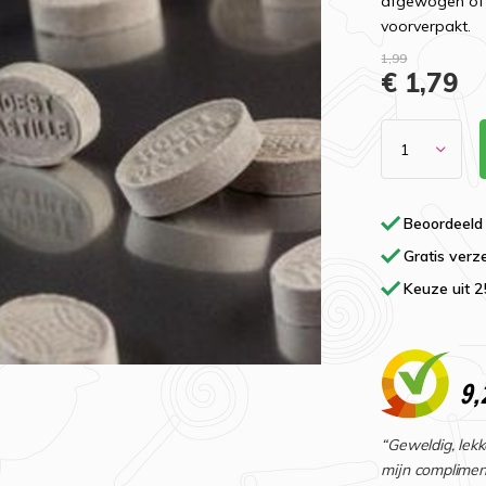
afgewogen of 
voorverpakt.
1,99
€ 1,79
Beoordeeld
Gratis verz
Keuze uit 
9,
“Geweldig, lekk
mijn complimen