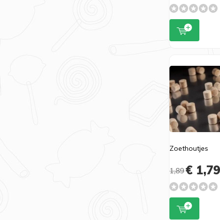
Zoethoutjes
€ 1,7
1,89