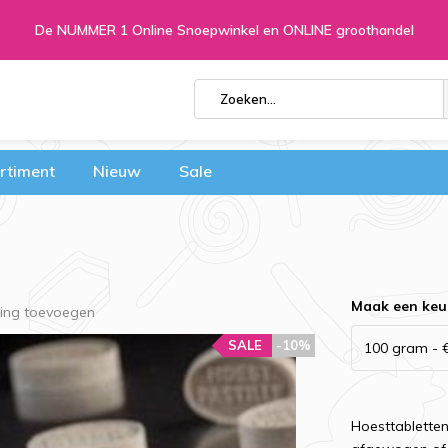
De NUMMER 1 Online Snoepwinkel en ONLINE groothandel
rtiment
Nieuw
Sale
Maak een keu
ling toevoegen
SALE
-10%
Hoesttablette