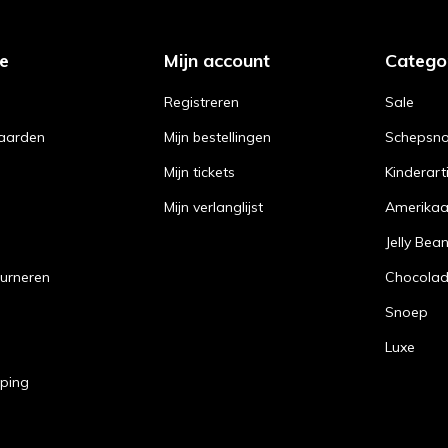
ce
Mijn account
Catego
Registreren
Sale
aarden
Mijn bestellingen
Schepsn
Mijn tickets
Kinderart
Mijn verlanglijst
Amerika
Jelly Bea
urneren
Chocola
Snoep
Luxe
pping