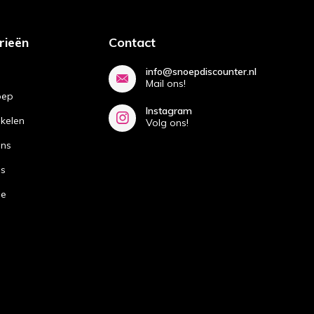
rieën
Contact
info@snoepdiscounter.nl
Mail ons!
oep
Instagram
ikelen
Volg ons!
ans
ns
de