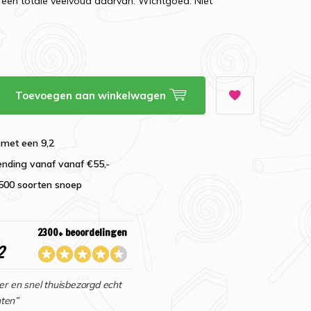
een totale veelvoud daarvan. Wichtgoed. Niet
Toevoegen aan winkelwagen
 met een 9,2
ending vanaf vanaf €55,-
2500 soorten snoep
2300+ beoordelingen
2
er en snel thuisbezorgd echt
ten”