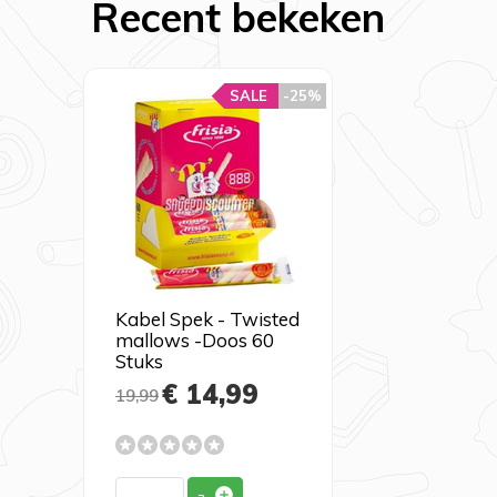
Recent bekeken
SALE
-25%
Kabel Spek - Twisted
mallows -Doos 60
Stuks
€ 14,99
19,99