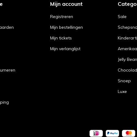
ce
Mijn account
Catego
Registreren
Sale
aarden
Mijn bestellingen
Schepsn
Mijn tickets
Kinderart
Mijn verlanglijst
Amerika
Jelly Bea
urneren
Chocola
Snoep
Luxe
pping