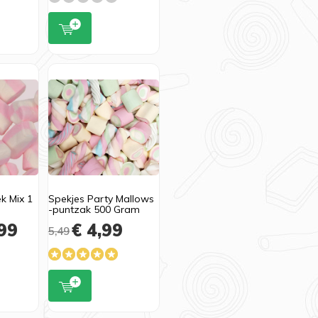
k Mix 1
Spekjes Party Mallows
-puntzak 500 Gram
99
€ 4,99
5,49