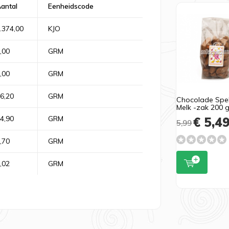
antal
Eenheidscode
.374,00
KJO
,00
GRM
,00
GRM
6,20
GRM
Chocolade Spe
Melk -zak 200 
4,90
GRM
€ 5,4
5,99
,70
GRM
,02
GRM