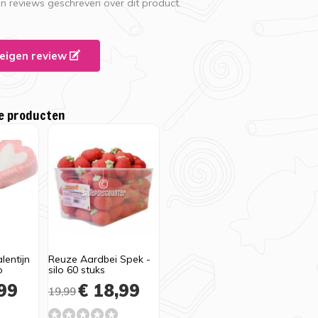
en reviews geschreven over dit product.
e eigen review
e producten
lentijn
Reuze Aardbei Spek -
o
silo 60 stuks
99
€ 18,99
19,99