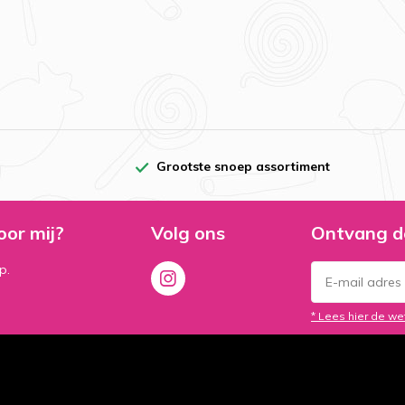
Grootste snoep assortiment
oor mij?
Volg ons
Ontvang d
p.
* Lees hier de we