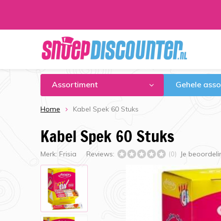
Assortiment
Gehele asso
Home
Kabel Spek 60 Stuks
Kabel Spek 60 Stuks
Merk:
Frisia
Reviews:
Je beoordel
(0)