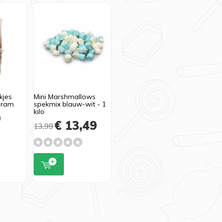
kjes
Mini Marshmallows
gram
spekmix blauw-wit - 1
kilo
9
€ 13,49
13,99