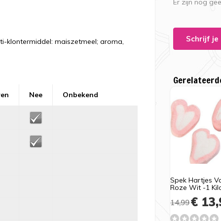
Er zijn nog ge
Schrijf j
anti-klontermiddel: maiszetmeel; aroma,
Gerelateerd
ren
Nee
Onbekend
Spek Hartjes Va
Roze Wit -1 Kil
€ 13,
14,99