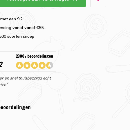
 met een 9,2
ending vanaf vanaf €55,-
2500 soorten snoep
2300+ beoordelingen
2
er en snel thuisbezorgd echt
ten”
beoordelingen