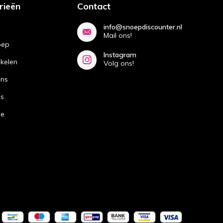
rieën
Contact
info@snoepdiscounter.nl
Mail ons!
oep
Instagram
ikelen
Volg ons!
ans
ns
de