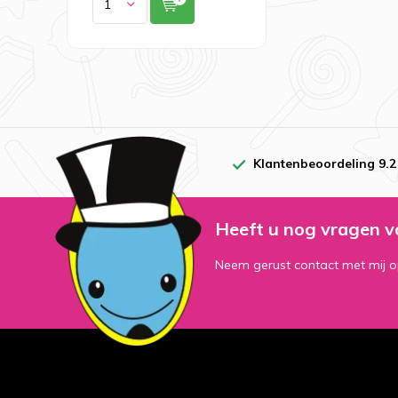
Klantenbeoordeling 9.2
Heeft u nog vragen v
Neem gerust contact met mij o