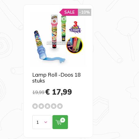
SALE
-10%
Lamp Roll -Doos 18
stuks
€ 17,99
19,99