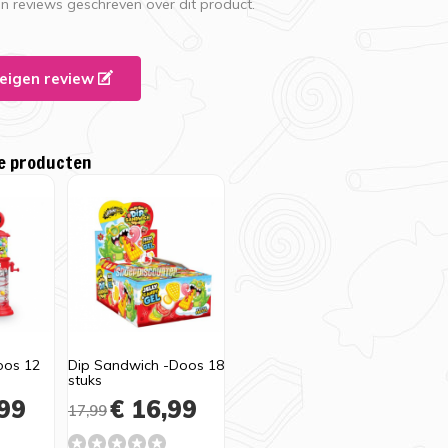
en reviews geschreven over dit product.
e eigen review
e producten
oos 12
Dip Sandwich -Doos 18
stuks
99
€ 16,99
17,99