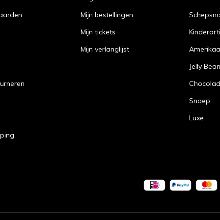
aarden
Mijn bestellingen
Schepsn
Mijn tickets
Kinderart
Mijn verlanglijst
Amerika
Jelly Bea
urneren
Chocola
Snoep
Luxe
pping