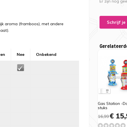
Er zijn nog ge
Schrijf j
rlijk aroma (framboos), met andere
aat).
Gerelateerd
ren
Nee
Onbekend
Gas Station -D
stuks
€ 15,
16,99