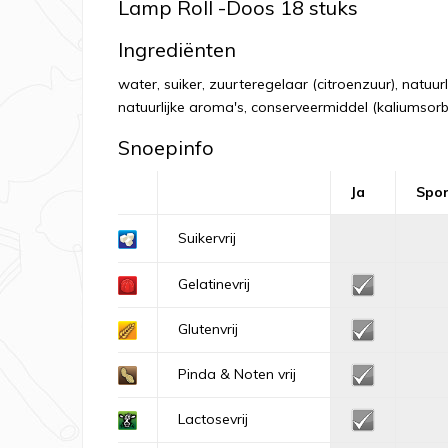
Lamp Roll -Doos 18 stuks
Ingrediënten
water, suiker, zuurteregelaar (citroenzuur), natuu
natuurlijke aroma's, conserveermiddel (kaliumsorb
Snoepinfo
Ja
Spo
Suikervrij
Gelatinevrij
Glutenvrij
Pinda & Noten vrij
Lactosevrij