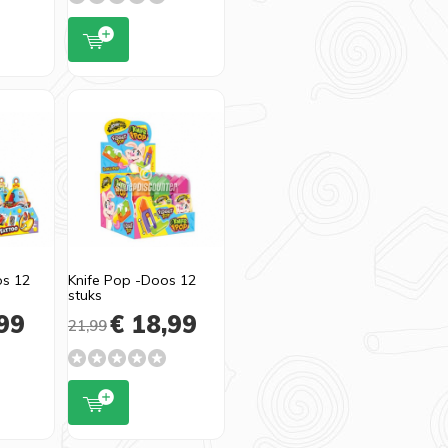
os 12
Knife Pop -Doos 12
stuks
99
€ 18,99
21,99