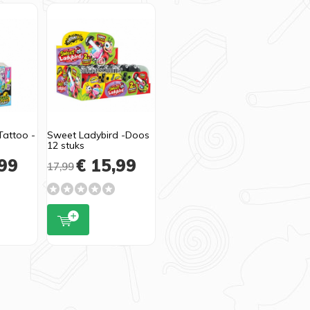
Tattoo -
Sweet Ladybird -Doos
12 stuks
99
€ 15,99
17,99