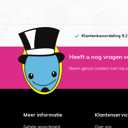
Klantenbeoordeling 9.2
Heeft u nog vragen v
Neem gerust contact met mij o
Meer informatie
Klantenservi
Gehele assortiment
Over ons