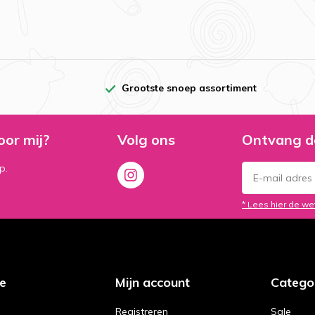
Grootste snoep assortiment
oor mij?
Volg ons
Ontvang d
p.
* Lees hier de we
ce
Mijn account
Catego
Registreren
Sale