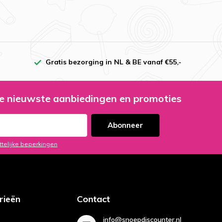
Gratis bezorging in NL & BE vanaf €55,-
e nieuwste aanbiedingen en promoties
Abonneer
ttelijke beperkingen
rieën
Contact
info@snoepdiscounter.nl