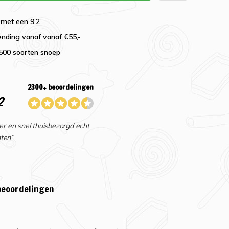
 met een 9,2
ending vanaf vanaf €55,-
2500 soorten snoep
2300+ beoordelingen
2
er en snel thuisbezorgd echt
ten”
beoordelingen