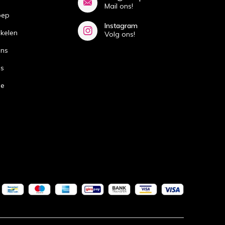
Mail ons!
oep
Instagram
ikelen
Volg ons!
ans
ns
de