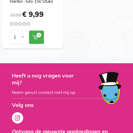
Haribo -Silo 150 Stuks
€ 9,99
10,99
Heeft u nog vragen voor
mij?
Neem gerust contact met mij op.
Volg ons
Ontvang de nieuwste aanbiedingen en