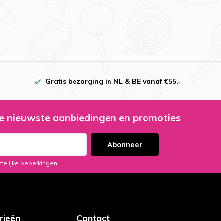
Gratis bezorging in NL & BE vanaf €55,-
e nieuwste aanbiedingen en promoties
Abonneer
ttelijke beperkingen
rieën
Contact