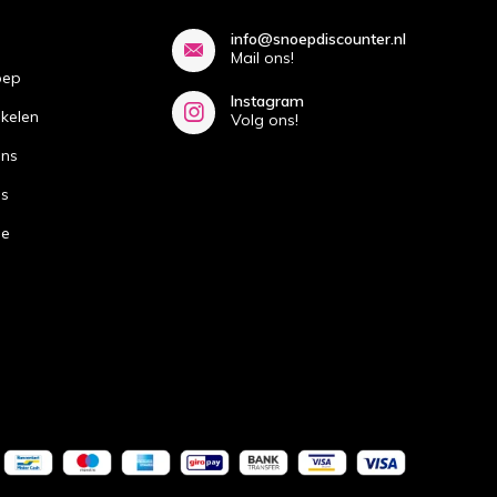
info@snoepdiscounter.nl
Mail ons!
oep
Instagram
ikelen
Volg ons!
ans
ns
de