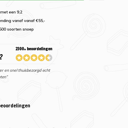
 met een 9,2
ending vanaf vanaf €55,-
2500 soorten snoep
2300+ beoordelingen
2
er en snel thuisbezorgd echt
ten”
beoordelingen