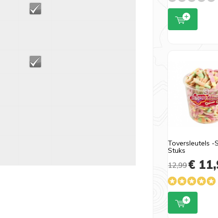
Toversleutels -
Stuks
€ 11,
12,99