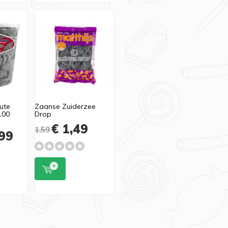
ute
Zaanse Zuiderzee
100
Drop
€ 1,49
1,59
99