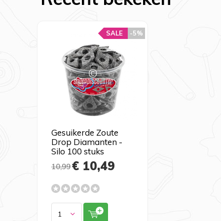
SALE
-5%
Gesuikerde Zoute
Drop Diamanten -
Silo 100 stuks
€ 10,49
10,99