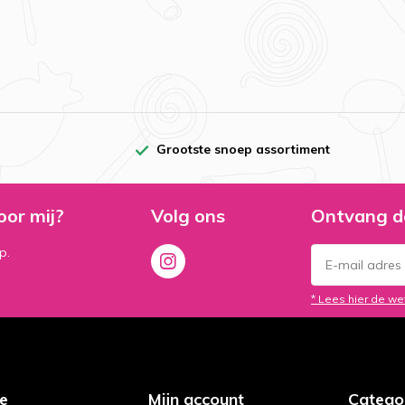
Grootste snoep assortiment
oor mij?
Volg ons
Ontvang d
p.
* Lees hier de we
ce
Mijn account
Catego