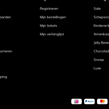
Registreren
Sale
aarden
Mijn bestellingen
Schepsn
Mijn tickets
Kinderart
Mijn verlanglijst
Amerika
Jelly Bea
urneren
Chocola
Snoep
Luxe
pping