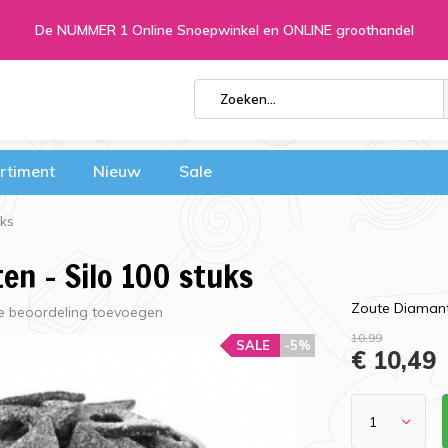
De NUMMER 1 Online Snoepwinkel en ONLINE groothandel
rtiment
Nieuw
Sale
uks
en - Silo 100 stuks
Zoute Diamante
e beoordeling toevoegen
10,99
SALE
-5%
€ 10,49