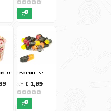
Silo 100
Drop Fruit Duo's
99
€ 1,69
1,79