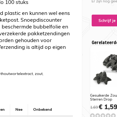
lo 100 stuks
Er zijn nog ge
rd plastic en kunnen wel eens
kketpost. Snoepdiscounter
Schrijf j
a beschermde bubbelfolie en
verzekerde pakketzendingen
worden gehouden voor
Gerelateerd
erzending is altijd op eigen
thoutwortelextract, zout,
Gesuikerde Zou
Sterren Drop
€ 1,5
1,69
ren
Nee
Onbekend