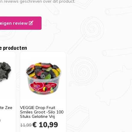
en reviews geschreven over dit product.
e eigen review
e producten
te Zee
VEGGIE Drop Fruit
Smiles Groot -Silo 100
Stuks Gelatine Vrij
9
€ 10,99
11,99