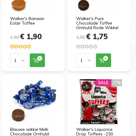
Walker's Banaan
Walker's Pure
Eclair Toffee
Chocolade Toffee
Omhuld Rode Wikkel
€ 1,90
€ 1,75
1,99
1,95
SALE
SALE
-7%
-7%
Blauwe wikkel Melk
Walker's Liquorice
Chocolade Omhuld
Drop Toffees -150