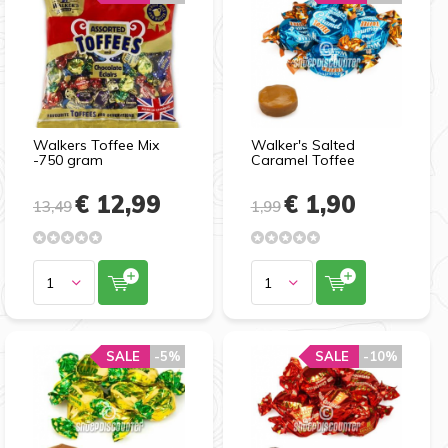
Walkers Toffee Mix
Walker's Salted
-750 gram
Caramel Toffee
€ 12,99
€ 1,90
13,49
1,99
SALE
SALE
-5%
-5%
SALE
SALE
-10%
-10%