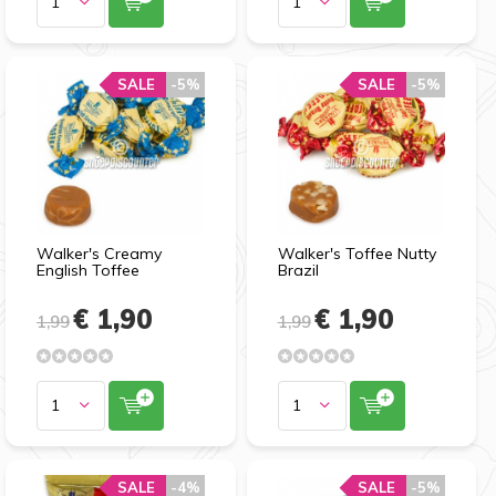
SALE
SALE
-5%
-5%
SALE
SALE
-5%
-5%
Walker's Creamy
Walker's Toffee Nutty
English Toffee
Brazil
€ 1,90
€ 1,90
1,99
1,99
SALE
SALE
-4%
-4%
SALE
SALE
-5%
-5%