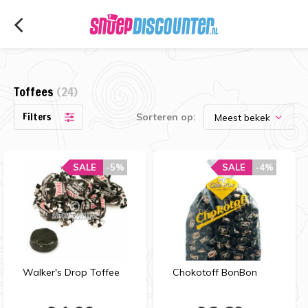
Toffees
(24)
Filters
Sorteren op:
SALE
SALE
-5%
-5%
SALE
SALE
-4%
-4%
Walker's Drop Toffee
Chokotoff BonBon