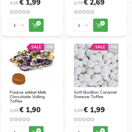
€ 1,99
€ 2,69
2,10
2,79
SALE
SALE
-5%
-5%
SALE
SALE
-5%
-5%
Paarse wikkel Melk
Soft BonBon Caramel
Chocolade Vulling
Sneeuw Toffee
Toffee
€ 1,90
€ 1,99
1,99
2,09