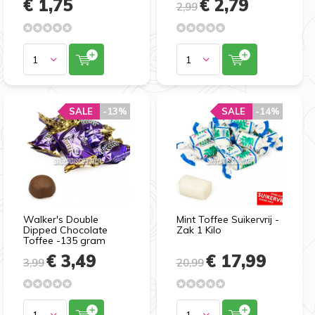
€ 1,75
€ 2,79
2,99
SALE
-13%
SALE
-14%
Walker's Double
Mint Toffee Suikervrij -
Dipped Chocolate
Zak 1 Kilo
Toffee -135 gram
€ 3,49
€ 17,99
3,99
20,99