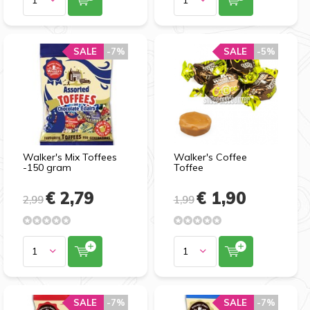
SALE
-7%
SALE
-5%
Walker's Mix Toffees
Walker's Coffee
-150 gram
Toffee
€ 2,79
€ 1,90
2,99
1,99
SALE
-7%
SALE
-7%