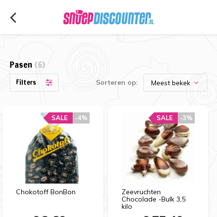
Pasen
(6)
Filters
Sorteren op:
SALE
SALE
-4%
-4%
SALE
SALE
-3%
-3%
Chokotoff BonBon
Zeevruchten
Chocolade -Bulk 3,5
kilo