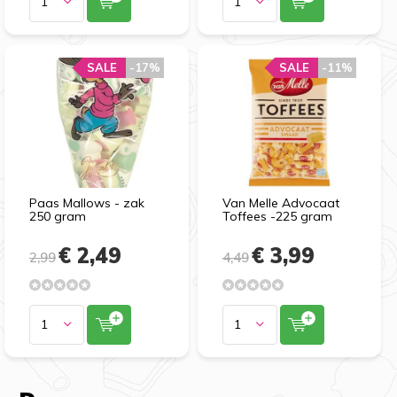
SALE
SALE
-17%
-17%
SALE
SALE
-11%
-11%
Paas Mallows - zak
Van Melle Advocaat
250 gram
Toffees -225 gram
€ 2,49
€ 3,99
2,99
4,49