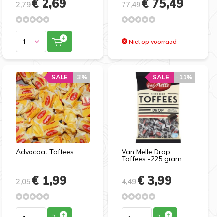
€ 2,69
€ 75,49
2,79
77,49
Niet op voorraad
SALE
SALE
-3%
-3%
SALE
SALE
-11%
-11%
Advocaat Toffees
Van Melle Drop
Toffees -225 gram
€ 1,99
€ 3,99
2,05
4,49