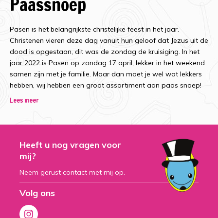
Paassnoep
Pasen
is het belangrijkste christelijke feest in het jaar.
Christenen vieren deze dag vanuit hun geloof dat Jezus uit de
dood is opgestaan, dit was de zondag de kruisiging. In het
jaar 2022 is Pasen op zondag 17 april, lekker in het weekend
samen zijn met je familie. Maar dan moet je wel wat lekkers
hebben, wij hebben een groot assortiment aan paas snoep!
Lees meer
Snoep voor pasen!
We kennen het allemaal: de zoektocht naar paaseieren met
Heeft u nog vragen voor
Pasen, maar er is veel meer rondom Pasen. Of je nou gezellig
mij?
gaat zoeken naar de eieren of heerlijk toekijkt vanuit de
woonkamer met een lekker bakje koffie, Pasen is een feest
Neem gerust contact met mij op.
waar snoep en lekkernij bij komt kijken. In het assortiment van
Volg ons
Snoepdiscounter bieden we alle soorten snoep voor het
paasfeest om nog meer te genieten samen met uw vrienden,
familie of geliefden! Haal jouw
paassnoep
in huis bij