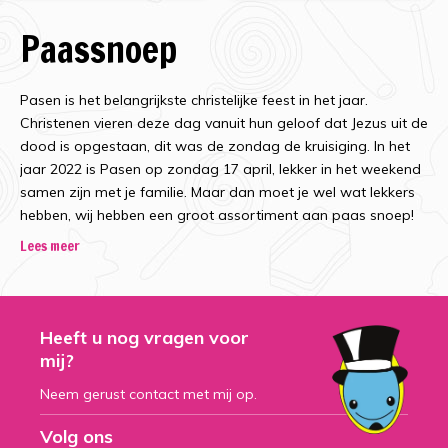
Paassnoep
Pasen
is het belangrijkste christelijke feest in het jaar.
Christenen vieren deze dag vanuit hun geloof dat Jezus uit de
dood is opgestaan, dit was de zondag de kruisiging. In het
jaar 2022 is Pasen op zondag 17 april, lekker in het weekend
samen zijn met je familie. Maar dan moet je wel wat lekkers
hebben, wij hebben een groot assortiment aan paas snoep!
Lees meer
Snoep voor pasen!
We kennen het allemaal: de zoektocht naar paaseieren met
Heeft u nog vragen voor
Pasen, maar er is veel meer rondom Pasen. Of je nou gezellig
mij?
gaat zoeken naar de eieren of heerlijk toekijkt vanuit de
woonkamer met een lekker bakje koffie, Pasen is een feest
Neem gerust contact met mij op.
waar snoep en lekkernij bij komt kijken. In het assortiment van
Volg ons
Snoepdiscounter bieden we alle soorten snoep voor het