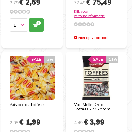
€ 2,69
€ 75,49
2,79
77,49
Klik voor
verzendinformatie
Niet op voorraad
SALE
-3%
SALE
-11%
Advocaat Toffees
Van Melle Drop
Toffees -225 gram
€ 1,99
€ 3,99
2,05
4,49