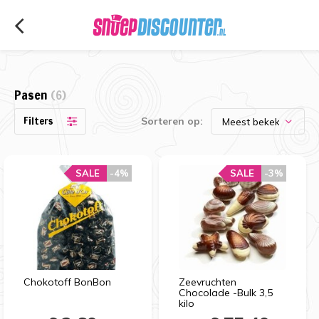
Pasen
(6)
Filters
Sorteren op:
SALE
-4%
SALE
-3%
Chokotoff BonBon
Zeevruchten
Chocolade -Bulk 3,5
kilo