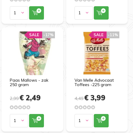
SALE
-17%
SALE
-11%
Paas Mallows - zak
Van Melle Advocaat
250 gram
Toffees -225 gram
€ 2,49
€ 3,99
2,99
4,49