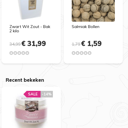
Zwart Wit Zout - Bak
Salmiak Bollen
2 kilo
€ 31,99
€ 1,59
34,99
1,79
Recent bekeken
SALE
-14%