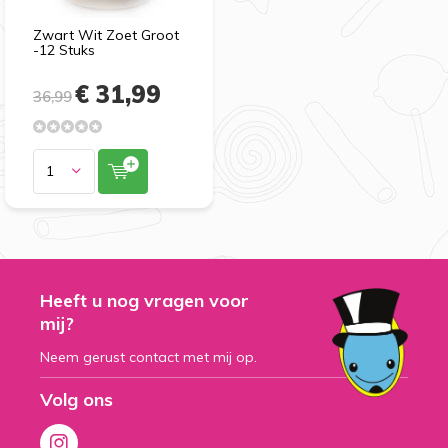
Zwart Wit Zoet Groot
-12 Stuks
€ 31,99
36,99
Heeft u nog vragen voor
mij?
Neem gerust contact met mij op.
Volg ons